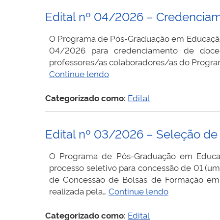
Seleção
Edital nº 04/2026 – Credenciam
de
Discente
O Programa de Pós-Graduação em Educação (P
para
04/2026 para credenciamento de docen
Bolsas
professores/as colaboradores/as do Programa.
de
Edital
Continue lendo
Mestrado
nº
e
04/2026
Categorizado como:
Edital
Doutorado
–
–
Credenciamento
CAPES/DS
Edital nº 03/2026 – Seleção d
de
docentes
O Programa de Pós-Graduação em Educação
efetivos
processo seletivo para concessão de 01 (
da
de Concessão de Bolsas de Formação em Me
UFJ
Edital
realizada pela…
Continue lendo
nº
03/2026
Categorizado como:
Edital