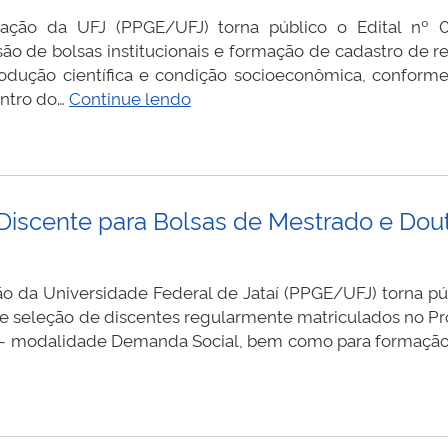
ão da UFJ (PPGE/UFJ) torna público o Edital nº 
o de bolsas institucionais e formação de cadastro de re
dução científica e condição socioeconômica, conform
Edital
entro do…
Continue lendo
n°
07/2026
–
Bolsas
Discente para Bolsas de Mestrado e Dou
de
Doutorado
–
Cotas
da Universidade Federal de Jataí (PPGE/UFJ) torna púb
institucionais
de seleção de discentes regularmente matriculados no P
– modalidade Demanda Social, bem como para formação 