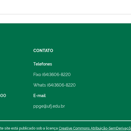
CONTATO
Telefones
Fixo (64)3606-8220
Whats (64)3606-8220
800
E-mail
ppge@ufj.edu.br
e site está publicado sob a licença
Creative Commons Atribuição-SemDerivaçõ