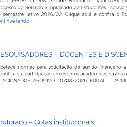
 (PPGE) da Universidade Federal de Jataí (UFJ) tor
rocesso de Seleção Simplificado de Estudantes Especiais
semestre letivo 2026/02. Clique aqui e confira o 
EDITAL
ntinue lendo
Nº
08/2026
–
PROCESSO
 A PESQUISADORES – DOCENTES E DISC
SELETIVO
SIMPLIFICADO
lece normas para solicitação de auxílio financeiro 
PARA
entífica e à participação em eventos acadêmicos na área 
SELEÇÃO
RELACIONADOS ARQUIVO 10/03/2026 EDITAL – AUXÍ
DE
ESTUDANTE
ESPECIAL
utorado – Cotas institucionais