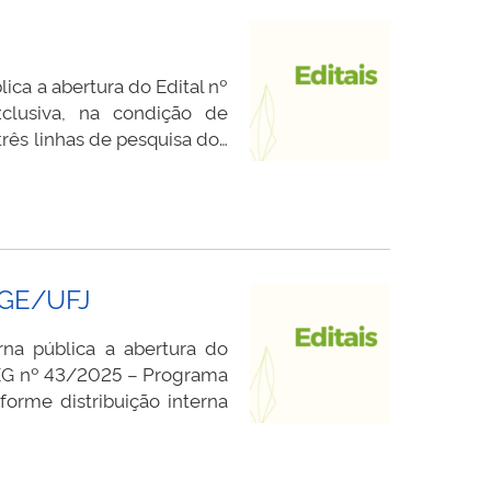
ca a abertura do Edital nº
lusiva, na condição de
três linhas de pesquisa do…
PGE/UFJ
na pública a abertura do
PEG nº 43/2025 – Programa
orme distribuição interna