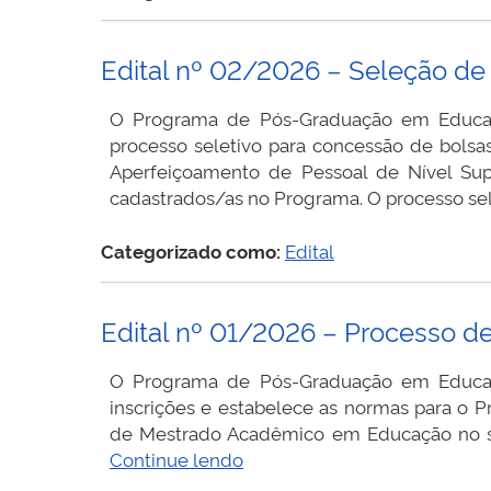
–
Seleção
Edital nº 02/2026 – Seleção d
de
Bolsa
O Programa de Pós-Graduação em Educação
FAPEG
processo seletivo para concessão de bols
para
Aperfeiçoamento de Pessoal de Nível Sup
Mestrandos(a
cadastrados/as no Programa. O processo se
do
PPGE/UFJ
Categorizado como:
Edital
Edital nº 01/2026 – Processo d
O Programa de Pós-Graduação em Educação
inscrições e estabelece as normas para o P
de Mestrado Acadêmico em Educação no seme
Edital
Continue lendo
nº