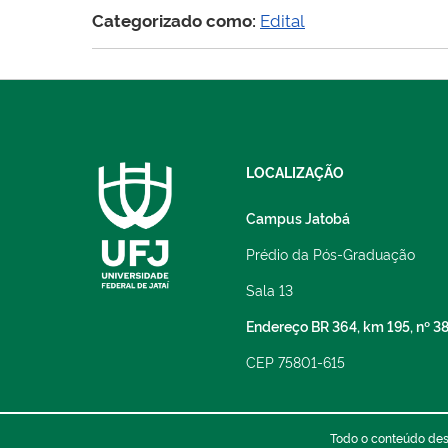
01/2026
Categorizado como:
Edital
–
Processo
de
Seleção
Simplificado
de
LOCALIZAÇÃO
Estudantes
Especiais
Campus Jatobá
Prédio da Pós-Graduação
Sala 13
Endereço BR 364, km 195, nº 3
CEP 75801-615
Todo o conteúdo dest