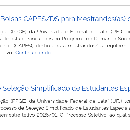
e Bolsas CAPES/DS para Mestrandos(as)
 (PPGE) da Universidade Federal de Jataí (UFJ) tor
as de estudo vinculadas ao Programa de Demanda Soci
erior (CAPES), destinadas a mestrandos/as regularme
s)
Edital
letivo…
Continue lendo
nº
02/2026
–
Seleção
e Seleção Simplificado de Estudantes Es
de
Bolsas
 (PPGE) da Universidade Federal de Jataí (UFJ) tor
CAPES/DS
rocesso de Seleção Simplificado de Estudantes Especiais
para
stre letivo 2026/01. O Processo Seletivo, ao qual se 
Mestrandos(as)
do
PPGE/UFJ