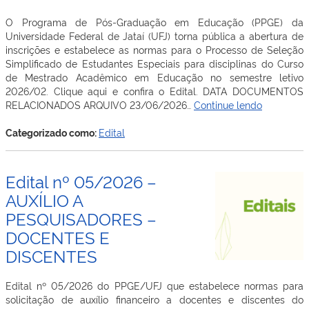
O Programa de Pós-Graduação em Educação (PPGE) da
Universidade Federal de Jataí (UFJ) torna pública a abertura de
inscrições e estabelece as normas para o Processo de Seleção
Simplificado de Estudantes Especiais para disciplinas do Curso
de Mestrado Acadêmico em Educação no semestre letivo
2026/02. Clique aqui e confira o Edital. DATA DOCUMENTOS
EDITAL
RELACIONADOS ARQUIVO 23/06/2026…
Continue lendo
Nº
08/2026
Categorizado como:
Edital
–
PROCESS
SELETIVO
Edital nº 05/2026 –
SIMPLIFI
AUXÍLIO A
PARA
PESQUISADORES –
SELEÇÃO
DE
DOCENTES E
ESTUDAN
DISCENTES
ESPECIAL
Edital nº 05/2026 do PPGE/UFJ que estabelece normas para
solicitação de auxílio financeiro a docentes e discentes do