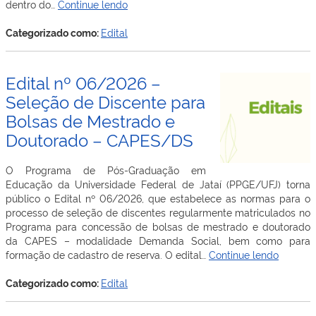
Edital
dentro do…
Continue lendo
n°
07/2026
Categorizado como:
Edital
–
Bolsas
de
Edital nº 06/2026 –
Doutorado
Seleção de Discente para
–
Bolsas de Mestrado e
Cotas
institucionais
Doutorado – CAPES/DS
O Programa de Pós-Graduação em
Educação da Universidade Federal de Jataí (PPGE/UFJ) torna
público o Edital nº 06/2026, que estabelece as normas para o
processo de seleção de discentes regularmente matriculados no
Programa para concessão de bolsas de mestrado e doutorado
da CAPES – modalidade Demanda Social, bem como para
Edital
formação de cadastro de reserva. O edital…
Continue lendo
nº
06/202
Categorizado como:
Edital
–
Seleção