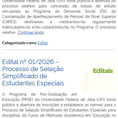
Universidade Federal de Jataí (UFJ) torna pública a abertura do
processo seletivo para concessão de bolsas de estudo
vinculadas ao Programa de Demanda Social (DS) da
Coordenação de Aperfeiçoamento de Pessoal de Nível Superior
(CAPES), destinadas a mestrandos/as regularmente
matriculados/as e/ou cadastrados/as no Programa. O processo
Edital
seletivo…
Continue lendo
nº
02/2026
Categorizado como:
Edital
–
Seleção
de
Edital nº 01/2026 –
Bolsas
Processo de Seleção
CAPES/DS
Simplificado de
para
Mestrandos(as)
Estudantes Especiais
do
PPGE/UFJ
O Programa de Pós-Graduação em
Educação (PPGE) da Universidade Federal de Jataí (UFJ) torna
pública a abertura de inscrições e estabelece as normas para o
Processo de Seleção Simplificado de Estudantes Especiais para
disciplinas do Curso de Mestrado Acadêmico em Educação no