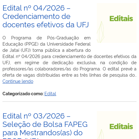
de
Edital nº 04/2026 –
Discent
Credenciamento de
para
docentes efetivos da UFJ
Bolsas
de
Mestra
O Programa de Pós-Graduação em
e
Educação (PPGE) da Universidade Federal
Doutora
de Jataí (UFJ) torna pública a abertura do
–
Edital nº 04/2026 para credenciamento de docentes efetivos da
CAPES
UFJ, em regime de dedicação exclusiva, na condição de
professores/as colaboradores/as do Programa. O edital prevê a
oferta de vagas distribuídas entre as três linhas de pesquisa do…
Edital
Continue lendo
nº
04/2026
Categorizado como:
Edital
–
Credenciamento
de
Edital nº 03/2026 –
docentes
Seleção de Bolsa FAPEG
efetivos
para Mestrandos(as) do
da
UFJ