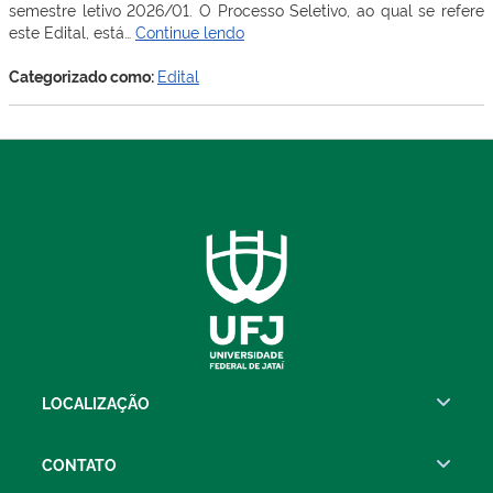
semestre letivo 2026/01. O Processo Seletivo, ao qual se refere
Edital
este Edital, está…
Continue lendo
nº
01/2026
Categorizado como:
Edital
–
Processo
de
Seleção
Simplificado
de
Estudantes
Especiais
LOCALIZAÇÃO
CONTATO