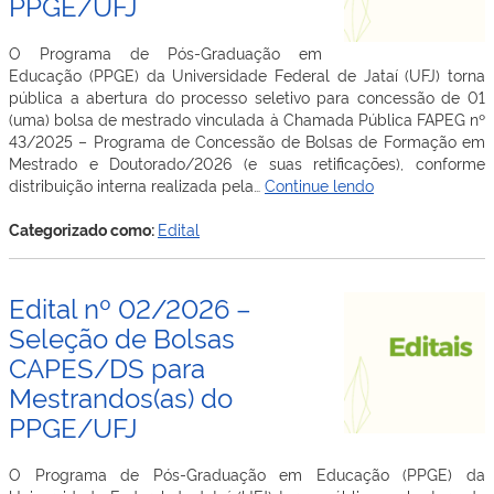
PPGE/UFJ
O Programa de Pós-Graduação em
Educação (PPGE) da Universidade Federal de Jataí (UFJ) torna
pública a abertura do processo seletivo para concessão de 01
(uma) bolsa de mestrado vinculada à Chamada Pública FAPEG nº
43/2025 – Programa de Concessão de Bolsas de Formação em
Mestrado e Doutorado/2026 (e suas retificações), conforme
Edital
distribuição interna realizada pela…
Continue lendo
nº
03/2026
Categorizado como:
Edital
–
Seleção
de
Edital nº 02/2026 –
Bolsa
Seleção de Bolsas
FAPEG
CAPES/DS para
para
Mestrandos(as)
Mestrandos(as) do
do
PPGE/UFJ
PPGE/UFJ
O Programa de Pós-Graduação em Educação (PPGE) da